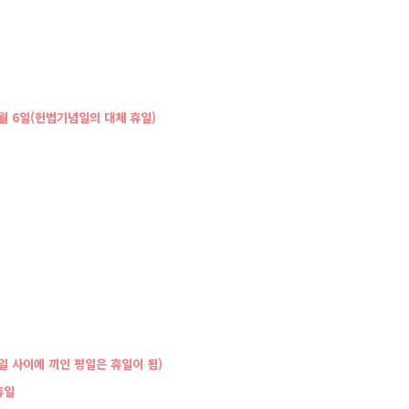
월6일(헌법기념일의대체휴일)
휴일사이에끼인평일은휴일이됨)
휴일