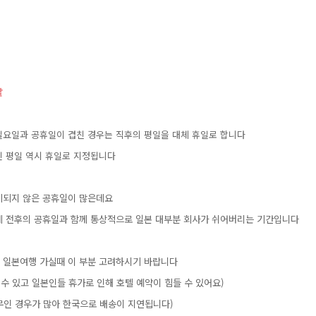
날
일요일과공휴일이겹친경우는직후의평일을대체휴일로합니다
인평일역시휴일로지정됩니다
기되지않은공휴일이많은데요
데전후의공휴일과함께통상적으로일본대부분회사가쉬어버리는기간입니다
은일본여행가실때이부분고려하시기바랍니다
을수있고일본인들휴가로인해호텔예약이힘들수있어요)
무인경우가많아한국으로배송이지연됩니다)