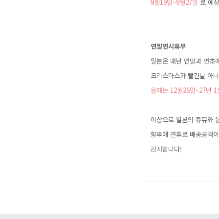
9월19일~9월27일
로예상
연말연시휴무
일본은매년연말과연초
크리스마스가빨간날아
올해는12월26일~27년
이상으로일본의휴뮤와
향후에연휴로배송공백
감사합니다!