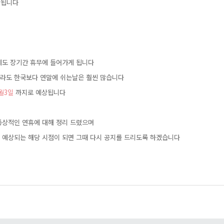
됩니다
에도장기간휴무에들어가게됩니다
니라도한국보다연말에쉬는날은훨씬많습니다
1월3일
까지로예상됩니다
통상적인연휴에대해정리드렸으며
이예상되는해당시점이되면그때다시공지를드리도록하겠습니다