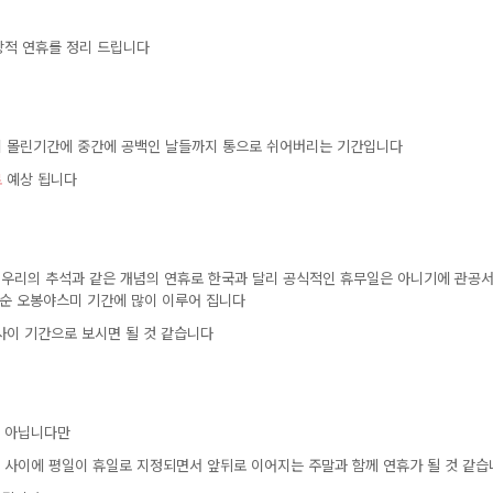
상적연휴를정리드립니다
이몰린기간에중간에공백인날들까지통으로쉬어버리는기간입니다
로
예상됩니다
지는우리의추석과같은개념의연휴로한국과달리공식적인휴무일은아니기에관공
중순오봉야스미기간에많이이루어집니다
사이기간으로보시면될것같습니다
은아닙니다만
날사이에평일이휴일로지정되면서앞뒤로이어지는주말과함께연휴가될것같습