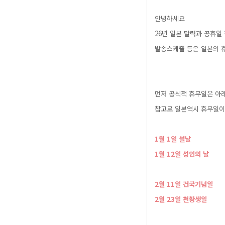
안녕하세요
26년일본달력과공휴일
발송스케줄등은일본의
먼저공식적휴무일은아
참고로일본역시휴무일
1월1일설날
1월12일성인의날
​2월11일건국기념일
2월23일천황생일