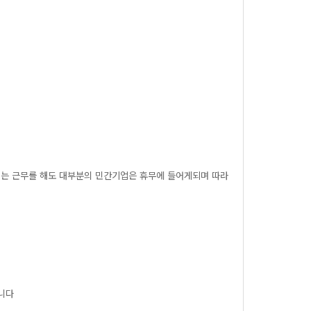
서는근무를해도대부분의민간기업은휴무에들어게되며따라
니다