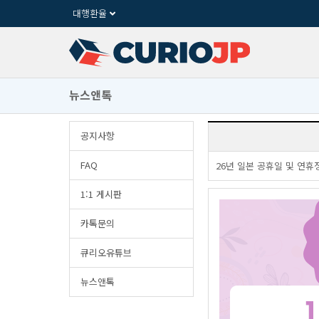
대행환율
뉴스앤톡
공지사항
FAQ
26년일본공휴일및연휴
1:1게시판
카톡문의
큐리오유튜브
뉴스앤톡