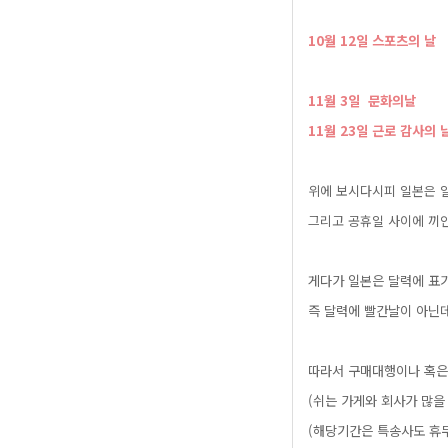
​10월12일스포츠의날
​11월3일문화의날
11월23일근로감사의
위에보시다시피일본은
그리고공휴일사이에끼
게다가일본은달력에표
즉달력에빨간날이아닌
따라서구매대행이나혹
(쉬는가게와회사가많
(해당기간은특송사도휴