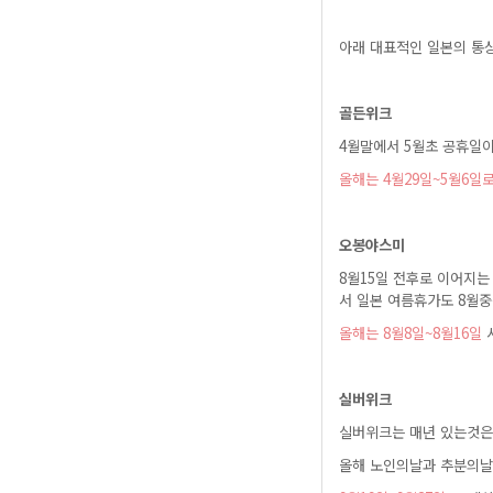
아래대표적인일본의통
골든위크
4월말에서5월초공휴일
올해는4월29일~5월6일
오봉야스미
8월15일전후로이어
서일본여름휴가도8월
올해는8월8일~8월16일
실버위크
실버위크는매년있는것
올해노인의날과추분의