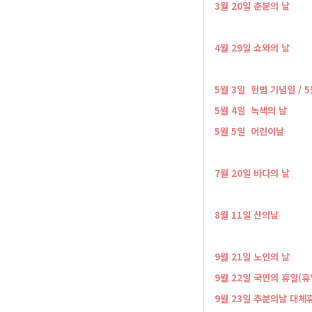
​3월20일춘분의날
​4월29일쇼와의날
​5월3일헌법기념일/5
5월4일녹색의날
5월5일어린이날
​7월20일바다의날
​8월11일산의날
​9월21일노인의날
9월22일국민의휴일(
9월23일추분의날대체