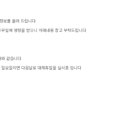
정보를올려드립니다
휴무일에영향을받으니아래내용참고부탁드립니다
래와같습니다
이일요일이면다음날로대체휴일을실시중입니다