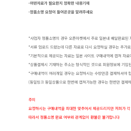
-어떤자료가필요한지정확한내용기재
-정품소명요청이들어온곳을알려주세요
*사업자정품소명의경우오픈마켓에서주로일본내배달완료된
*서류업로드드렸는데다른자료로다시요청하실경우는추가
*기본적으로제공되는자료는일본사이트구매내역에캡쳐자료
*상품결제시기재하는주소는형식적인것으로회원정보에기입
*구매내역이여러개일경우는요청하시는수량만큼결제하셔야
(동일링크동일상품으로한번에캡쳐가능한경우는한번만결제하
주의
요청하시는구매내역을최대한맞추어서제공드리지만저희가각
따라서정품소명완료여부와관계없이환불은불가합니다