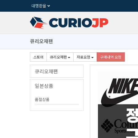
대행환율
큐리오재팬
스토어
큐리오재팬
자료요청
구매내역요청
큐리오재팬
일본상품
품절상품