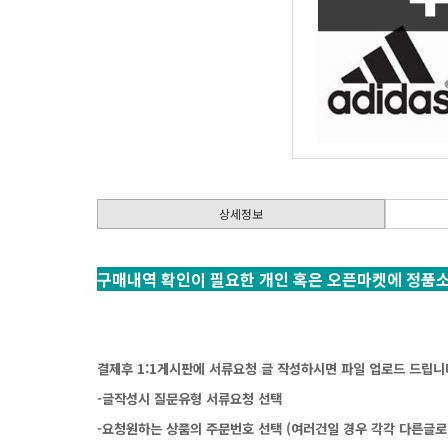
상세정보
구매내역확인이필요한개인혹은오픈마켓에정품
결제후1:1게시판에서류요청글작성하시면파일업로드드립니
-글작성시질문유형서류요청선택
-요청원하는상품의주문번호선택(여러건일경우각각다른글로