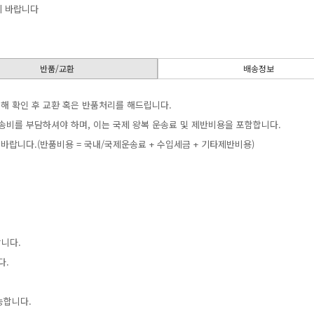
기바랍니다
반품/교환
배송정보
해확인후교환혹은반품처리를해드립니다.
송비를부담하셔야하며,이는국제왕복운송료및제반비용을포함합니다.
니다.(반품비용=국내/국제운송료+수입세금+기타제반비용)
니다.
.
합니다.