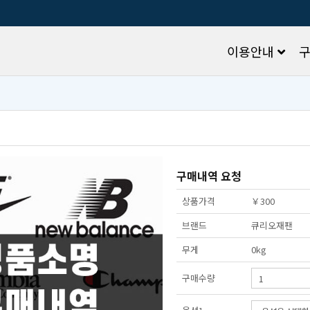
이용안내
구매내역요청
상품가격
￥300
브랜드
큐리오재팬
무게
0kg
구매수량