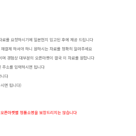
자료를요청하시기에일본현지입고된후에제공드립니다
로재결제하셔야하니원하시는자료를정확히알려주세요
이며경험상대부분의오픈마켓이결국이자료를원합니다
된주소를입력하시면됩니다
합니다
시면됩니다)
오픈마켓별정품소명을보장드리지는않습니다