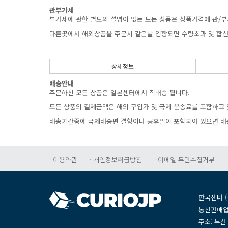
관부가세
부가세에관한별도의설명이없는모든상품은상품가격에관/부
다른곳에서해외상품을주문시같은날입항되면수량초과및합산
상세정보
배송안내
주문하신모든상품은일본센터에서직배송됩니다.
모든상품의결제금액은해외구입가및국제운송료를포함하고있
배송기간중에국제배송편결항이나공휴일이포함되어있으면배
·이용약관
·개인정보취급방침
·이메일무단수집거부
한국센터(
통신판매업
주소:부산