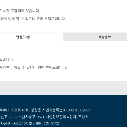
가세가포함되어있습니다.
과세발생할수있으니유의부탁드립니다.
반품/교환
배송정보
습니다.
송지연이있을수있으니양해부탁드립니다.
주)버거소프트대표:강창용사업자등록번호:832-81-02063
신고:2022-부산사상구-0621개인정보관리책임자:조성호
사상구사상로123호승빌딩2층202호