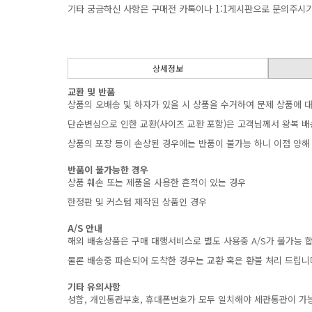
기타궁금하신사항은구매전카톡이나1:1게시판으로문의주시
상세정보
교환및반품
상품의오배송및하자가있을시상품을수거하여문제상품에대
단순변심으로인한교환(사이즈교환포함)은고객님께서왕복배
상품의포장등이손상된경우에는반품이불가능하니이점양해바랍
반품이불가능한경우
상품훼손또는제품을사용한흔적이있는경우
한정판및커스텀제작된상품인경우
A/S안내
해외배송상품은구매대행서비스로별도사용중A/S가불가능합
물론배송중파손되어도착한경우는교환혹은환불처리드립니다
기타유의사항
성함,개인통관부호,휴대폰번호가모두일치해야세관통관이가능