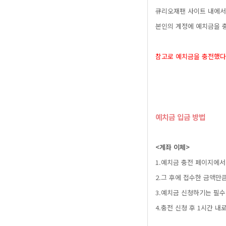
큐리오재팬사이트내에
본인의계정에예치금을
참고로예치금을충전했
예치금입금방법
<계좌이체>
1.예치금충전페이지에
2.그후에접수한금액
3.예치금신청하기는필
4.충전신청후1시간