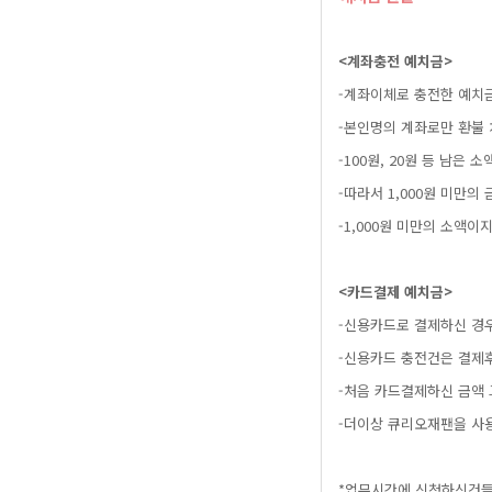
<계좌충전예치금>
-계좌이체로충전한예치
-본인명의계좌로만환불
-100원,20원등남
-따라서1,000원미
-1,000원미만의소
<카드결제예치금>
-신용카드로결제하신경
-신용카드충전건은결
-처음카드결제하신금
-더이상큐리오재팬을사
*업무시간에신청하신건