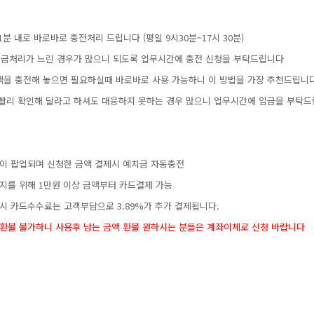
분내로바로바로충전처리드립니다(평일9시30분~17시30분)
입금처리가느린경우가많으니되도록업무시간에충전신청을부탁드립니다
금액을충전해놓으면필요하실때바로바로사용가능하니이방법을가장추천드립니
고빨리확인해달라고하셔도대응하지못하는경우많으니업무시간에입급을부탁드
창이팝업되며신청한금액결제시예치금자동충전
방지를위해1만원이상금액부터카드결제가능
시카드수수료는고객부담으로3.89%가추가결제됩니다.​
좌로환불불가하니사용후남는금액환불원하시는분들은계좌이체로신청바랍니다