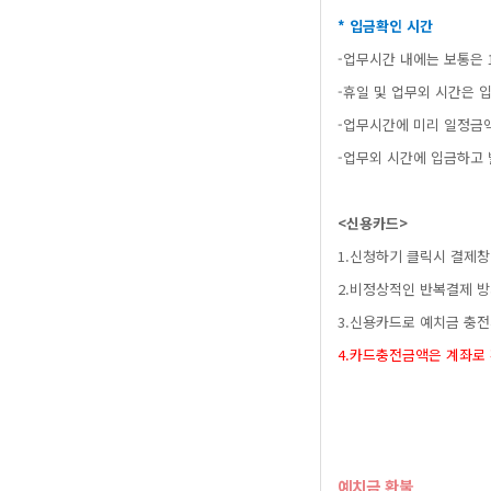
*입금확인시간
-업무시간내에는보통은1
-휴일및업무외시간은
-업무시간에미리일정
-업무외시간에입금하
<신용카드>
1.신청하기클릭시결제
2.비정상적인반복결제
3.신용카드로예치금충전
4.카드충전금액은계
예치금환불