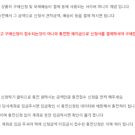
서상품의구매신청및국제배송비결제등에사용되는사이버머니의개념입니다
충전해서그금액으로신청서견적금액,배송비등을결제하시면됩니다
다고구매신청이접수되는것이아니라충전한예치금으로신청서를결제하셔야구매
서신청하기클릭으로충전원하시는금액만큼충전접수신청을먼저해주세요
만큼당사계좌로입금주시면입금확인시충전신청된데이터와매칭해서충전처리됩니
수이며충전신청없이계좌로돈만입금하시면확인이불가합니다
내로계좌로입금주셔야하며신청금액미입금시접수된충전신청은삭제처리됩니다