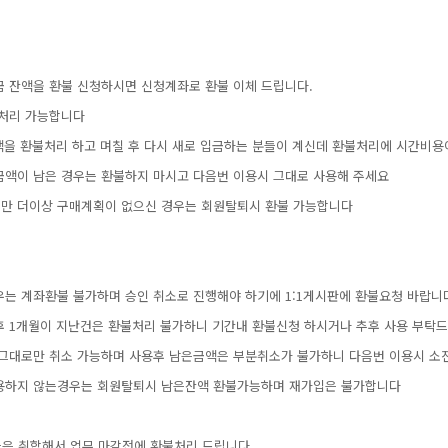
금잔액을환불신청하시면신청계좌로환불이체드립니다.
처리가능합니다
은소액을환불처리하고며칠후다시새로입금하는분들이계신데환불처리에시간비
만의금액이남은경우는환불하지마시고다음번이용시그대로사용해주세요
액이지만더이상구매계획이없으신경우는회원탈퇴시환불가능합니다
우는계좌환불불가하며승인취소로진행해야하기에1:1게시판에환불요청바랍니
제후1개월이지난건은환불처리불가하니기간내환불신청하시거나추후사용부탁드
액그대로만취소가능하며사용후남은금액은부분취소가불가하니다음번이용시소
용하지않는경우는회원탈퇴시남은잔액환불가능하며재가입은불가합니다
들은취합해서업무마감전에환불처리드립니다