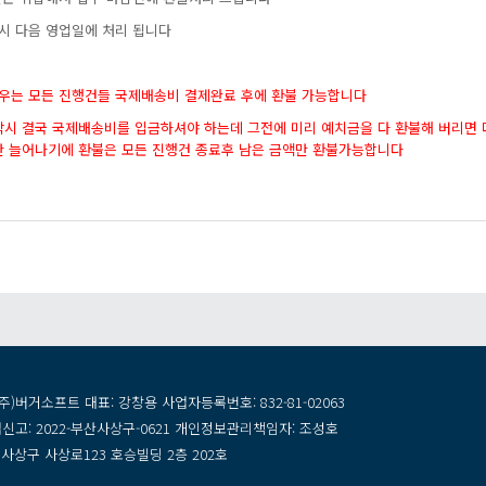
청시다음영업일에처리됩니다
경우는모든진행건들국제배송비결제완료후에환불가능합니다
착시결국국제배송비를입금하셔야하는데그전에미리예치금을다환불해버리면
만늘어나기에환불은모든진행건종료후남은금액만환불가능합니다
주)버거소프트대표:강창용사업자등록번호:832-81-02063
신고:2022-부산사상구-0621개인정보관리책임자:조성호
사상구사상로123호승빌딩2층202호