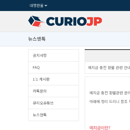
대행환율
뉴스앤톡
공지사항
FAQ
예치금충전환불관련안
1:1게시판
카톡문의
예치금충전환불관련문
아래에정리드리니참조
큐리오유튜브
뉴스앤톡
예치금이란?