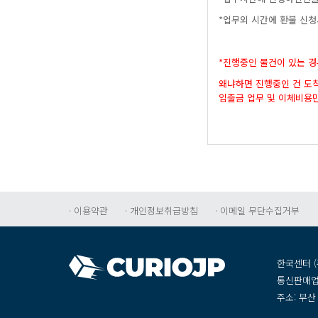
*업무외시간에환불신
*진행중인물건이있는
왜냐하면진행중인건도
입출금업무및이체비용
·이용약관
·개인정보취급방침
·이메일무단수집거부
한국센터(
통신판매업
주소:부산