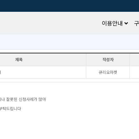
이용안내
제목
작성자
내
큐리오마켓
의나잘못된신청사례가많아
부탁드립니다