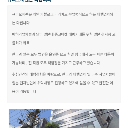
큐리오재팬은개인이블로그나카페로부업형식으로하는대행업체와
는다릅니다
비허가업체들과달리일본내중고마켓대량거래를위한일본경시청고
물허가취득
한국과일본모두법인을운영중으로한일양국에서모두빠른대응이
가능하며,전직원모두책임감을가지고근무하고있습니다
수십만건의대행경험을바탕으로,한국의대행업체및다수사업자들이
일본현지법인에위탁대행도진행하고있기에믿을수있고안전한이
용이가능합니다