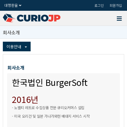
대행환율
로그인
회원가입
회사소개
이용안내
회사소개
한국법인BurgerSoft
2016년
-노벨티레트로수집상품전문큐리오커머스설립
-미국오리건및일본가나가와현배대지서비스시작