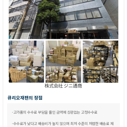
큐리오재팬의장점
-고가품의수수료부담을줄인금액에상관없는고정수수료
-수수료가낮다고배송비가높지않으며최저수준의저렴한배송료제