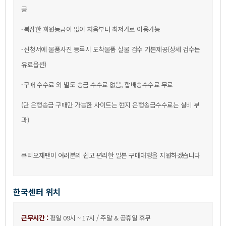
공
-복잡한회원등급이없이처음부터최저가로이용가능
-신청서에물품사진등록시도착물품실물검수기본제공(상세검수는
유료옵션)
-구매수수료외별도송금수수료없음,합배송수수료무료
(단은행송금구매만가능한사이트는현지은행송금수수료는실비부
과)
큐리오재팬이여러분의쉽고편리한일본구매대행을지원하겠습니다
한국센터위치
근무시간:
평일09시~17시/주말&공휴일휴무