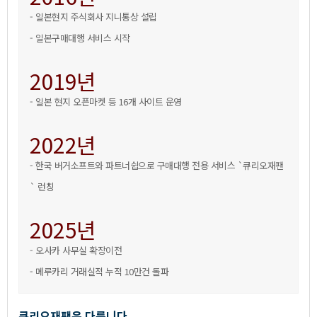
-일본현지주식회사지니통상설립
-일본구매대행서비스시작
2019년
-일본현지오픈마켓등16개사이트운영
2022년
-한국버거소프트와파트너쉽으로구매대행전용서비스`큐리오재팬
`런칭
2025년
-오사카사무실확장이전
-메루카리거래실적누적10만건돌파
큐리오재팬은다릅니다