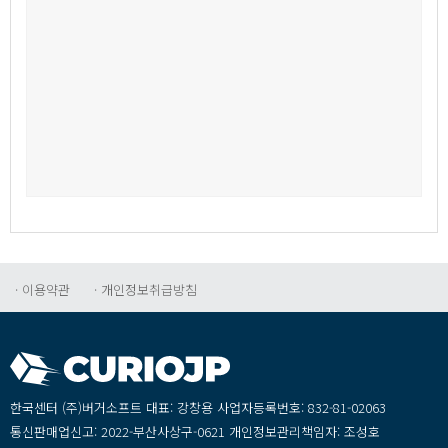
·이용약관
·개인정보취급방침
한국센터(주)버거소프트대표:강창용사업자등록번호:832-81-02063
통신판매업신고:2022-부산사상구-0621개인정보관리책임자:조성호