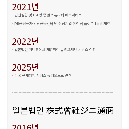
2021년
-법인설립및P2E형증권커뮤니티베타서비스
-DB금융투자강남금융센터및상장기업데이터플랫폼flanit제휴
2022년
-일본법인지니통상과제휴하여큐리오재팬서비스런칭
2025년
-미국구매대행서비스큐리오보드런칭
------------------------------------------------------------------------------
일본법인株式會社ジニ通商
2016년