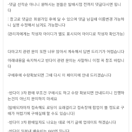
-댓글선착순아니니원하시는분들은발매시점전까지댓글다시면됩니
다
:참고로댓글은회원가입후에달수있으며댓글남길때이름변경가능하
니실명수정해서남겨도가능합니다
(관리자에게는작성자아이디가별도표시되어아이디로작성자확인가능)
다마고치관련문의또한너무많아서계속해서답변드리기가어렵습니다
아래내용을숙지하시고반다이관련문의는사절하니이점꼭참조바랍니
다
구매후에수량확보되면그때다시이페이지에안내드리겠습니다
-반다이3차판매무조건구매시도하고수량확보되면안내드리니진행하
는건지아닌지문의하지마세요
(발매되자마자접속해도로딩이오래걸리고접속장애팝업이뜰정도로구
매가어렵기에구매실패할수도있습니다)
-반다이3차판매일자도나오는대로여기글에업데이트하겠습니다
-반다이일본내배송비는660엔입니다