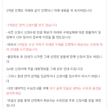
3차분진행은아래와같이진행되니아래내용을꼭숙지바랍니다
-3차분은먼저신청서를받지않습니다
-사전신청시신청수량만큼확보가어려워구매실패에따른환불처리및
번복이너무많아서업무에지장을줄정도입니다
-따라서
3차분은우선저희가최대한구매를진행해서확보되는수량에따
라안내를드리겠습니다
-물량확보후안내가나가면그때선정된분들에한해신청서접수바랍니
다
(url등신청서에적을내용정보들그때모두안내드립니다)
-그러니절대먼저금액을입금하거나신청서를접수하지마시기바랍니
다
-다만대략적인수요조사를위해
여기글에댓글로원하는수량과옵션을
달아주세요
-댓글단분들중에선정해서확보되는수량만큼추후신청서를받을예정
입니다