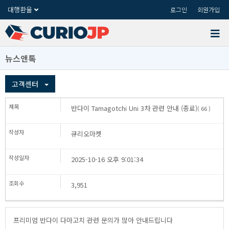
대행환율
로그인
회원가입
뉴스앤톡
고객센터
반다이TamagotchiUni3차관련안내(종료)
(66)
큐리오마켓
2025-10-16오후9:01:34
3,951
프리미엄반다이다마고치관련문의가많아안내드립니다