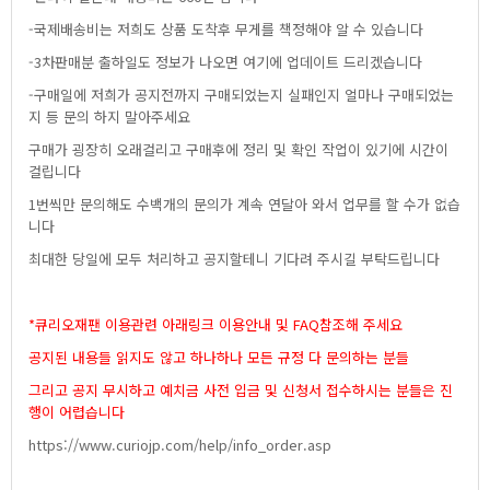
-국제배송비는저희도상품도착후무게를책정해야알수있습니다
-3차판매분출하일도정보가나오면여기에업데이트드리겠습니다
-구매일에저희가공지전까지구매되었는지실패인지얼마나구매되었는
지등문의하지말아주세요
구매가굉장히오래걸리고구매후에정리및확인작업이있기에시간이
걸립니다
1번씩만문의해도수백개의문의가계속연달아와서업무를할수가없습
니다
최대한당일에모두처리하고공지할테니기다려주시길부탁드립니다
*큐리오재팬이용관련아래링크이용안내및FAQ참조해주세요
공지된내용들읽지도않고하나하나모든규정다문의하는분들
그리고공지무시하고예치금사전입금및신청서접수하시는분들은진
행이어렵습니다
https://www.curiojp.com/help/info_order.asp