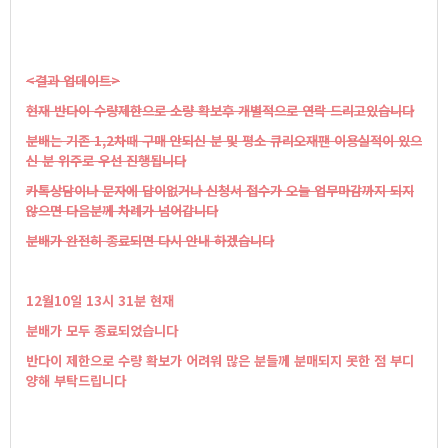
<결과업데이트>
현재반다이수량제한으로소량확보후개별적으로연락드리고있습니다
분배는기존1,2차때구매안되신분및평소큐리오재팬이용실적이있으
신분위주로우선진행됩니다
카톡상담이나문자에답이없거나신청서접수가오늘업무마감까지되지
않으면다음분께차례가넘어갑니다
분배가완전히종료되면다시안내하겠습니다
12월10일13시31분현재
분배가모두종료되었습니다
반다이제한으로수량확보가어려워많은분들께분매되지못한점부디
양해부탁드립니다