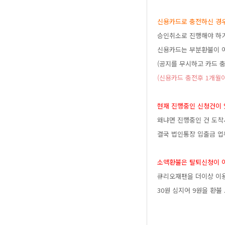
신용카드로충전하신경
승인취소로진행해야하
신용카드는부분환불이
(공지를무시하고카드
(신용카드충전후1개
현재진행중인신청건이
왜냐면진행중인건도착
결국법인통장입출금업
소액환불은탈퇴신청이
큐리오재팬을더이상이
30원심지어9원을환