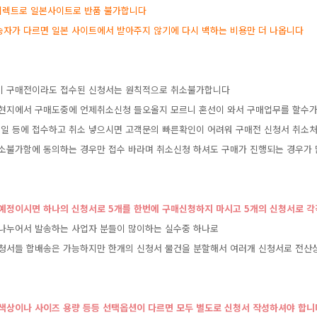
이렉트로일본사이트로반품불가합니다
송자가다르면일본사이트에서받아주지않기에다시백하는비용만더나옵니다
이구매전이라도접수된신청서는원칙적으로취소불가합니다
현지에서구매도중에언제취소신청들오올지모르니혼선이와서구매업무를할수
일등에접수하고취소넣으시면고객문의빠른확인이어려워구매전신청서취소처
소불가함에동의하는경우만접수바라며취소신청하셔도구매가진행되는경우가
할예정이시면하나의신청서로5개를한번에구매신청하지마시고5개의신청서로각
나누어서발송하는사업자분들이많이하는실수중하나로
청서들합배송은가능하지만한개의신청서물건을분할해서여러개신청서로전
도색상이나사이즈용량등등선택옵션이다르면모두별도로신청서작성하셔야합니