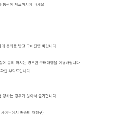
자통관에체크하시지마세요
가에동의를받고구매진행바랍니다
점에동의하시는경우만구매대행을이용바랍니다
확인부탁드립니다
를당하는경우가많아서불가합니다
사이트에서배송비재청구)