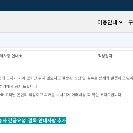
이용안내
의사항안내★
작성일자
AQ에공지가되어있지만읽지않으시고잘못된신청및실수로문제가발생하고있
정리해서공지드립니다
국고객님본인의책임이고피해를보시기에아래내용꼭확인부탁드립니다
송사긴급요청필독안내사항추가