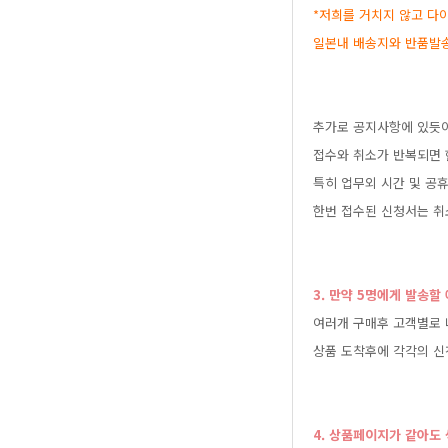
*저희를거치지않고다
일본내배송지와반품발
추가로공지사항에있듯
접수와취소가반복되면
특히업무외시간및공휴
한번접수된신청서는취
3.만약5명에게발송
여러개구매후고객별로
상품도착후에각각의신
4.상품페이지가같아