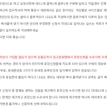
수량3으로하고요청사항에레드1개블랙1개블루1개구매해달라고적을경우진행
하나씩접수하셔야하며통관시세관에서도같은옷이라도색상별로사이즈별로개
색상인데링크는클릭시블루색상이나오도록작성하시면잘못구매가이루어질수있
개로복사붙여넣기하시면안되며부정확한신청서작성으로일어나는실수는저희가
연결이일치하도록작성해주세요
시면더욱좋습니다)
서작성시기입할필요가없으며상품도착시입고완료탭에서포장신청을누르시면수
속바뀌는경우가많아서마지막에포장신청할때적도록되어있으며구매자정보와
유부호,휴대폰번호3가지가관세청등록된것과일치해야입력이완료됩니다)
확인과동일한데불일치하다고나오는경우는대부분복사붙여넣기시공백도같이복
한신청서중합배송원하는것들을체크해서포장신청누르시면됩니다(최대15개신
는한개만체크하고포장신청누르셔야합니다(여러개체크하면하나씩여러개가포
가변경불가하니신중하게선택부탁드립니다