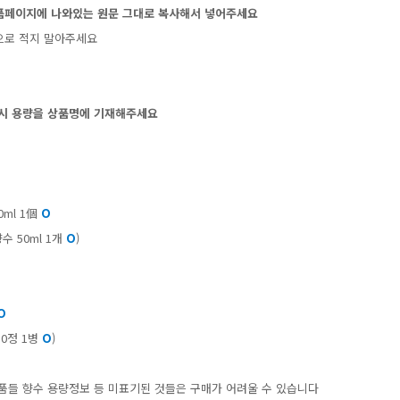
품페이지에나와있는원문그대로복사해서넣어주세요
으로적지말아주세요
시용량을상품명에기재해주세요
ml1個
O
수50ml1개
O
)
O
50정1병
O
)
품들향수용량정보등미표기된것들은구매가어려울수있습니다