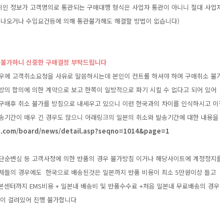
취인정보가고객명의로통관되는구매대행형식은사업자통관이아니니절대사업
이나오거나수입요건등에의해통관불가해도해결할방법이없습니다)
가불가하니신중한구매결정부탁드립니다
우에고객취소요청을사유로말씀하시는데본인이컨트롤하셔야하며구매취소불
방의합의에의한계약으로보고한쪽이일방적으로파기시킬수없다고되어있어
구매후취소불가를방침으로내세우고있으니이런한국과의차이를인식하시고이
송기간이매우긴경우도많으니아래링크의일본의취소와발송기간에대한내용을
jp.com/board/news/detail.asp?seqno=1014&page=1
단순변심등고객사정에의한반품의경우불가방침이거나해당사이트에계정정지
체들의경우에도한국으로배송된것은일본까지반품비용이최소5만원이상들고
일본센터까지EMS비용+일본내배송비및반품수수료+처음일본내무료배송의경우
한이걸려있어진행불가합니다