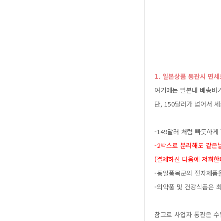
1.일본상품통관시면세
여기에는일본내배송비
단,150달러가넘어서
-149달러처럼빠듯
-2박스로분리해도같
(결제하신다음에저희
-동일품목군의전자제
-의약품및건강식품은
참고로사업자통관은수