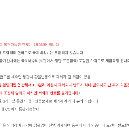
로통관가능한한도는150달러입니다
가포함되며한국으로국제배송비는포함되지않습니다
세금계산시에는국제배송비(세관에서정한표준금액)포함한가격으로세금측정됩니
하게한도를채우면통관시환율변동으로과세가될위험이있음
은날입항되면합산해서150달러이상시과세되니반드시하나받으시고난후에다음
한테조정해달라고하시면저희가컨트롤불가합니다)
품을2개이상통관시전파인증문제로폐기해야하니유의바랍니다
최대6병까지통관가능합니다
입을의미하며금액에상관없이전액과세되며품목에따라인증이나요건이필요합