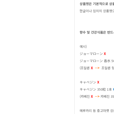
상품명은기본적으로상
한글이나임의의상품명
향수및건강식품은반드
예시)
ジョーマローン
X
ジョーマローン香水50
(조말론
X
-->
조말론향
キャベジン
X
キャベジン350粒1本
(캬베진
X
-->
캬베진3
메루카리등중고마켓상