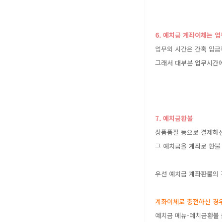
6.예치금계좌이체는
업무외시간은간혹입금
그래서대부분업무시간
7.예치금환불
상품품절등으로결제하
그예치금을계좌로환불
우선예치금계좌환불의
계좌이체로충전하신경
예치금메뉴-예치금환