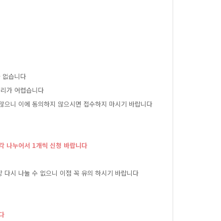
가없습니다
리가어렵습니다
많으니이에동의하지않으시면접수하지마시기바랍니다
각나누어서1개씩신청바랍니다
산상다시나눌수없으니이점꼭유의하시기바랍니다
다