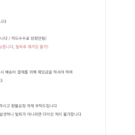
니다
니다/카드수수료반환안됨)
합니다,탈퇴후재가입불가)
다시배송비결제를위해재입금을하셔야하며
다
하시고환불요청자제부탁드립니다
가발생하니탈퇴가아니라면더이상처리불가합니다