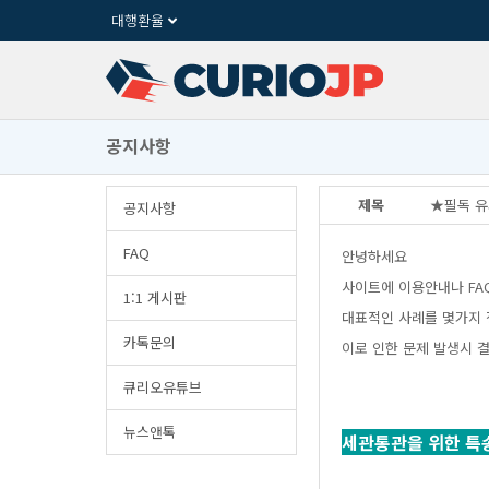
대행환율
공지사항
제목
★필독유
공지사항
FAQ
안녕하세요
사이트에이용안내나F
1:1게시판
대표적인사례를몇가지
카톡문의
이로인한문제발생시결
큐리오유튜브
뉴스앤톡
세관통관을위한특