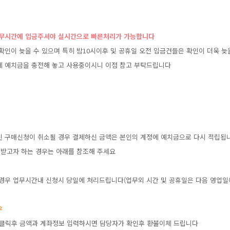
업무시간에입금주셔야실시간으로빠른처리가가능합니다
확인이늦을수있으며특히밤10시이후및공휴일오전입금건들은확인이더욱늦
에예치금을충전해놓고사용중이시니이점참고부탁드립니다
신구매신청이취소될경우결제하신금액은본인의계정에예치금으로다시적립됩
받고자하는경우는아래를참조해주세요
경우업무시간내신청시당일에처리드립니다(업무외시간및공휴일은다음영업일
우
불클릭후금액과계좌정보입력하시면담당자가확인후환불이체드립니다