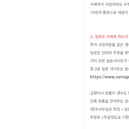
구매자가사업자라도수
(사업자통관으로세금
2.일본은구매후취소
특히사업자분들같은경
일본은인터넷주문을쌍
거의모든일본사이트가
참고로일본사이트는발
https://www.curio
교환이나반품의경우도
간혹반품을받아주는업
(한국사무실로픽업+
주문후1주일정도로기