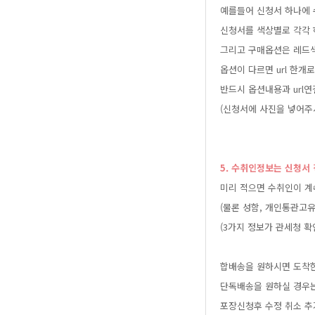
예를들어신청서하나에
신청서를색상별로각각
그리고구매옵션은레드
옵션이다르면url한
반드시옵션내용과url
(신청서에사진을넣어주
5.수취인정보는신청
미리적으면수취인이계
(물론성함,개인통관고
(3가지정보가관세청
합배송을원하시면도착
단독배송을원하실경우
포장신청후수정취소추