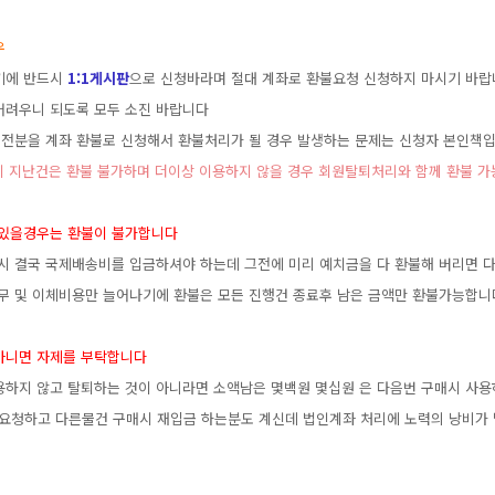
우
기에반드시
1:1게시판
으로신청바라며절대계좌로환불요청신청하지마시기바랍
어려우니되도록모두소진바랍니다
충전분을계좌환불로신청해서환불처리가될경우발생하는문제는신청자본인책입
월이지난건은환불불가하며더이상이용하지않을경우회원탈퇴처리와함께환불가능
있을경우는환불이불가합니다
시결국국제배송비를입금하셔야하는데그전에미리예치금을다환불해버리면
무및이체비용만늘어나기에환불은모든진행건종료후남은금액만환불가능합니
아니면자제를부탁합니다
용하지않고탈퇴하는것이아니라면소액남은몇백원몇십원은다음번구매시사용
불요청하고다른물건구매시재입금하는분도계신데법인계좌처리에노력의낭비