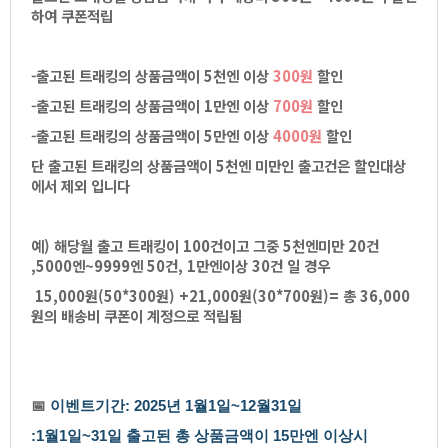
하여쿠폰적립
-출고된트래킹의상품금액이5천엔이상
300원
할인
-출고된트래킹의상품금액이1만엔이상
700원
할인
-출고된트래킹의상품금액이5만엔이상
4000원
할인
단출고된트래킹의상품금액이5천엔미만인출고건은할인대상
에서제외입니다
예)해당월출고트래킹이100건이고그중5천엔미만20건
,5000엔~9999엔50건,1만엔이상30건일경우
15,000원(50*300원)+21,000원(30*700원)=총36,000
원의배송비쿠폰이계정으로적립됨
📅
이벤트기간:20
25년1월1일~12월31일
:1월1일~31일출고된총상품금액이15만엔이상시