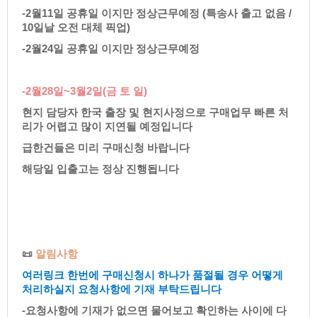
-2월11일공휴일이지만정상근무예정(특송사출고없음/
10일날오전대체픽업)
-2월24일공휴일이지만정상근무예정
-2월28일~3월2일(금토일)
현지담당자한국출장및현지사정으로구매업무빠른처
리가어렵고많이지연될예정입니다
급한건들은미리구매신청바랍니다
해당일입출고는정상진행됩니다
📜
알림사항
여러링크한번에구매신청시하나가품절될경우어떻게
처리하실지요청사항에기재부탁드립니다
-요청사항에기재가없으면물어보고확인하는사이에다