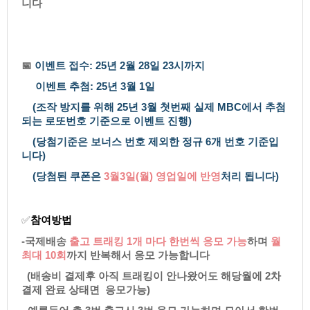
니다
📅
이벤트접수:25년2월28일23시까지
이벤트추첨:25년3월1일
(조작방지를위해25년3월첫번째실제MBC에서추첨
되는로또번호기준으로이벤트진행)
(당첨기준은보너스번호제외한정규6개번호기준입
니다)
(당첨된쿠폰은
3
월3일(월)
영업일에반영
처리됩니다)
✅
참여방법
-국제배송
출고트래킹1개마다한번씩응모가능
하며
월
최대10회
까지반복해서응모가능합니다
(배송비결제후아직트래킹이안나왔어도해당월에
2차
결제완료상태면응모가능
)