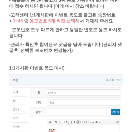
-예를들어총3번출고시3번응모가능하며모아서한번
에접수하시면됩니다(아래예시참조바랍니다)
-고객센터1:1게시판에이벤트응모로출고된송장번호
+
1~45
중
응모번호6개직접선택
해서기재해주세요
-로또번호모두다르게안하고동일한번호로응모하셔도
됩니다
-관리자확인후첨여완료댓글을달아드립니다(관리자댓
글후선택한로또번호변경불가)
1:1게시판이벤트응모예시)