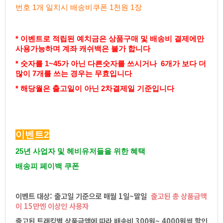
번호1개일치시배송비쿠폰1천원1장
*이벤트로적립된예치금은상품구매및배송비결제에만
사용가능하며계좌캐쉬백은불가합니다
*숫자를1~45가아닌다른숫자를쓰시거나6개가보다더
많이7개를쓰는경우는무효입니다
*해당월은출고일이아닌2차결제일기준입니다
이벤트2
25년사업자및헤비유저들을위한혜
택
배송피페이백쿠폰
이벤트대상:출고일기준으로매월1일~말일
출고된총상품금액
이15만엔이상인사용자
출고된트래킹별상품금액에따라배송비300원~4000원씩할인