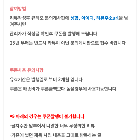
참여방법
리뷰작성후큐리오문의게사판에
성함,아이디,리뷰주소url
을남
겨주시면
관리자가작성글확인후쿠폰을발행해드립니다
25년부터는반드시카톡이아닌문의게시판으로접수바랍니다
쿠폰사용유의사항
유효기간은발행일로부터3개월입니다
쿠폰은배송비가쿠폰금액보다높을경우에사용가능합니다
📢아래의경우는쿠폰발행이불가합니다
-글자수만맞추어서나열한너무무성의한리뷰
-기존에썼던제목사진내용을그대로반복하는글