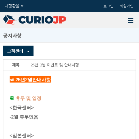
대행환율
로그인
회원가입
공지사항
고객센터
제목
25년2월이벤트및안내사항
📣25년2월안내사항
📆
휴무및일정
<한국센터>
-2월휴무없음
<일본센터>