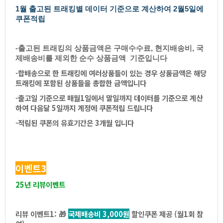
1월출고된트래킹별데이터기준으로계산하여2월5일에
쿠폰적립
-출고된트래킹의상품금액은구매수수료,현지배송비,국
제배송비를제외한순수상품금액기준입니다
-합배송으로한트래킹에여러상품들이있는경우상품금액은해당
트래킹에포함된상품들을총합한금액입니다
-출고일기준으로매월1일에서말일까지데이터를기준으로계산
하여다음달5일까지계정에쿠폰적립드립니다
-적림된쿠폰의유효기간은3개월입니다
이벤트3
25년리뷰이벤트
리뷰이벤트1:
🎁
국제배송비3,000원
할인쿠폰제공(월1회참