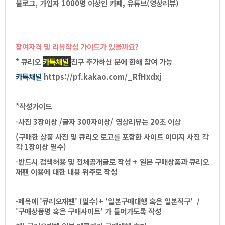
블로그,가입자1000명이상인카페,유튜브(영상리뷰)
참여자격및리뷰작성가이드가있을까요?
*큐리오
카톡채널
친구추가하신분에한해참여가능
카톡채널
https://pf.kakao.com/_RfHxdxj
*작성가이드
-사진3장이상/
글자300자이상/영상리뷰는20초이상
(
구매한상품사진및큐리오로고를포함한사이트이미지사진각
각1장이상필수)
-반드시검색허용및전체공개글로작성+
일본구매상품과큐리오
재팬이용에대한내용위주로작성
-제목에'큐리오재팬'(필수)+'일본구매대행혹은일본직구'/
'구매상품명혹은구매사이트'가들어가도록작성