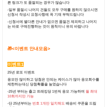
른링크가또품절되는경우가많습니다
-일부품절시나머지건들도모두구매를원하지않으시면
신청서작성시요청사항에꼭기재부탁드립니다
-신청서에별다른안내가없으면품절건제외하고나머지
는바로구매진행하는것이원칙이니유의바랍니다
🎁<이벤트안내모음>
이벤트1
25년로또이벤트
응모만많이하고당첨은안되는케이스가많아응모회수를
제한하는대신당첨확률을높였습니다
-25년부터는출고트래킹당1번씩응모가능하며
월최대
10회까지만가능
-단25년부터는
번호1개만일치해도
배송비쿠폰을드립