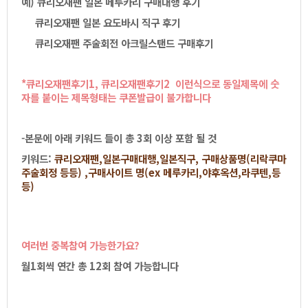
예)큐리오재팬일본메루카리구매대행후기
큐리오재팬일본요도바시직구후기
큐리오재팬주술회전아크릴스탠드구매후기
*큐리오재팬후기1,큐리오재팬후기2이런식으로동일제목에숫
자를붙이는제목형태는쿠폰발급이불가합니다
-본문에아래키워드들이총3회이상포함될것
키워드:
큐리오재팬,
일본구매대행,일본직구,구매상품명(리락쿠마
주술회정등등),구매사이트명(ex메루카리,야후옥션,라쿠텐,등
등)
여러번중복참여가능한가요?
월1회씩연간총12회참여가능합니다