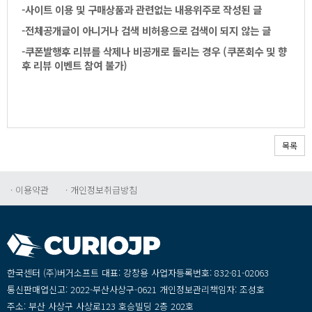
-사이트이용및구매상품과관련없는내용위주로작성된글
-전체공개글이아니거나검색비허용으로검색이되지않는글
-쿠폰발행후리뷰를삭제나비공개로돌리는경우(쿠폰회수및향
후리뷰이벤트참여불가)
목록
·이용약관
·개인정보취급방침
한국센터(주)버거소프트대표:강창용사업자등록번호:832-81-02063
통신판매업신고:2022-부산사상구-0621개인정보관리책임자:조성호
주소:부산사상구사상로123호승빌딩2층202호