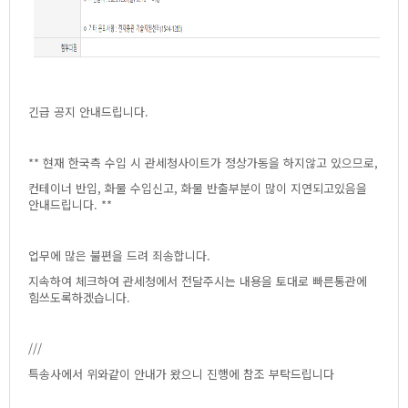
긴급공지안내드립니다.
**현재한국측수입시관세청사이트가정상가동을하지않고있으므로,
컨테이너반입,화물수입신고,화물반출부분이많이지연되고있음을
안내드립니다.**
업무에많은불편을드려죄송합니다.
지속하여체크하여관세청에서전달주시는내용을토대로빠른통관에
힘쓰도록하겠습니다.
///
특송사에서위와같이안내가왔으니진행에참조부탁드립니다