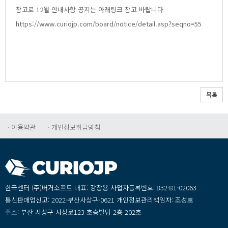
참고로12월안내사항공지는아래링크참고바랍니다
https://www.curiojp.com/board/notice/detail.asp?seqno=55
목록
·이용약관
·개인정보취급방침
한국센터(주)버거소프트대표:강창용사업자등록번호:832-81-02063
통신판매업신고:2022-부산사상구-0621개인정보관리책임자:조성호
주소:부산사상구사상로123호승빌딩2층202호