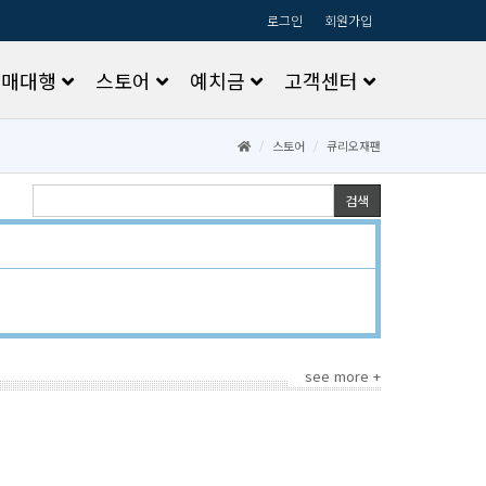
로그인
회원가입
구매대행
스토어
예치금
고객센터
스토어
큐리오재팬
검색
seemore+