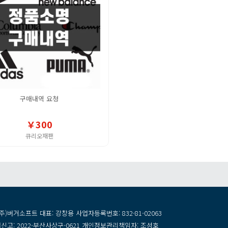
구매내역요청
￥300
큐리오재팬
주)버거소프트대표:강창용사업자등록번호:832-81-02063
신고:2022-부산사상구-0621개인정보관리책임자:조성호