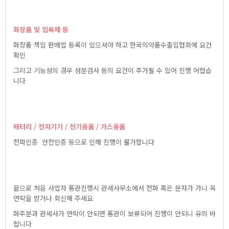
화장품및입욕제등
화장품책임판매업등록이있으셔야하고한국의약품수출입협회에요건
확인
그리고기능성의경우성분검사등의요건이추가될수있어진행어렵습
니다
배터리/전자기기/전기용품/가스용품
전파인증안전인증등으로인해진행이불가합니다
끝으로처음사업자통관진행시관세사무소에서전화혹은문자가가니꼭
연락을받거나회신해주세요
화주분과관세사가연락이안되면통관이보류되어진행이안되니유의바
랍니다