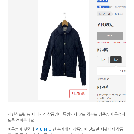
세컨스트릿등페이지의상품명이특정되지않는경우는상품명이특정되
도록적어주세요
예를들어첫줄에
MIUMIU
만복사해서상품명에넣으면세관에서상품