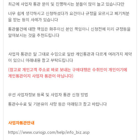
최근에사업자통관문의및진행하시는분들이많이늘고있습니다만
너무쉽게생각하시고신청하셨다가요건이나규정을모르시고폐기처분
을받는등의사례가있습니다
통관물건에대한책임은화주이신본인책임이니신청전에미리규정등을
알아보시는것을추천드립니다
사업자통관은말그대로수입으로일반개인통관과다르게여러가지제약
이있으니아래내용참고부탁드립니다
(참고로개인고객주소로바로보내는구매대행은수취인이개인이기에
개인통관이지사업자통관이아닙니다)
우선사업자정보등록및사업자통관신청방법
통관수수료및기본유의사항등은아래링크참고바랍니다
사업자통관안내
https://www.curiojp.com/help/info_biz.asp