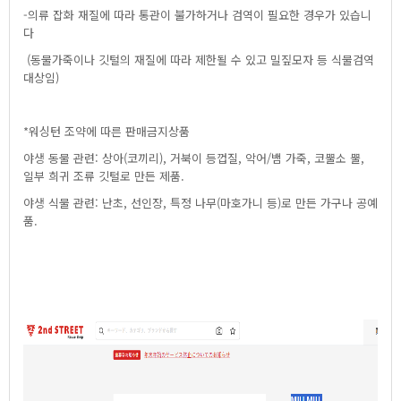
-의류잡화재질에따라통관이불가하거나검역이필요한경우가있습니
다
(동물가죽이나깃털의재질에따라제한될수있고밀짚모자등식물검역
대상임)
*워싱턴조약에따른판매금지상품
야생동물관련:상아(코끼리),거북이등껍질,악어/뱀가죽,코뿔소뿔,
일부희귀조류깃털로만든제품.
야생식물관련:난초,선인장,특정나무(마호가니등)로만든가구나공예
품.