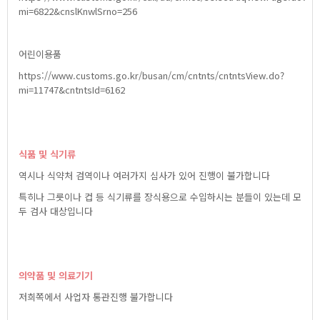
mi=6822&cnslKnwlSrno=256
어린이용품
https://www.customs.go.kr/busan/cm/cntnts/cntntsView.do?
mi=11747&cntntsId=6162
식품및식기류
역시나식약처검역이나여러가지심사가있어진행이불가합니다
특히나그릇이나컵등식기류를장식용으로수입하시는분들이있는데모
두검사대상입니다
의약품및의료기기
저희쪽에서사업자통관진행불가합니다