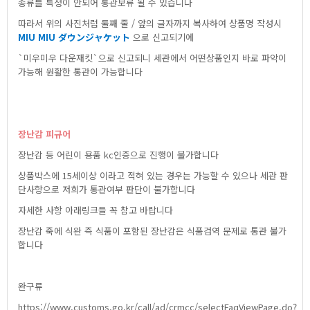
종류를특정이안되어통관보류될수있습니다
따라서위의사진처럼둘째줄/앞의글자까지복사하여상품명작성시
MIUMIUダウンジャケット
으로신고되기에
`미우미우다운재킷`으로신고되니세관에서어떤상품인지바로파악이
가능해원활한통관이가능합니다
장난감피규어
장난감등어린이용품kc인증으로진행이불가합니다
상품박스에15세이상이라고적혀있는경우는가능할수있으나세관판
단사항으로저희가통관여부판단이불가합니다
자세한사항아래링크들꼭참고바랍니다
장난감죽에식완즉식품이포함된장난감은식품검역문제로통관불가
합니다
완구류
https://www.customs.go.kr/call/ad/crmcc/selectFaqViewPage.do?