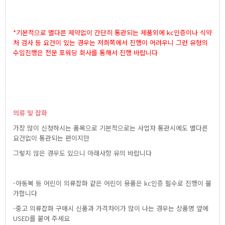
*기본적으로별다른제약없이간단히통관되는제품외에kc인증이나식약
처검사등요건이있는경우는저희쪽에서진행이어려우니그런유형의
수입진행은전문포워딩회사를통해서진행바랍니다
의류및잡화
가장많이신청하시는품목으로기본적으로는사업자통관시에도별다른
요건없이통관되는편이지만
그렇지않은경우도있으니아래사항유의바랍니다
-아동복등어린이의류잡화같은어린이용품은kc인증필수로진행이불
가합니다
-중고의류잡화구매시신품과가격차이가많이나는경우는상품명앞에
USED를붙여주세요