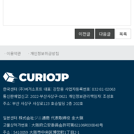
이전글
다음글
목록
·이용약관
·개인정보취급방침
한국센터(주)버거소프트대표:강창용사업자등록번호:832-81-02063
통신판매업신고:2022-부산사상구-0621개인정보관리책임자:조성호
주소:부산사상구사상로123호승빌딩2층202호
일본센터株式会社ジニ通商代表取締役金大鎭
고물상허가번호:大阪府公安委員会許可第62106R030848号
주소:5410059大阪市中央区博労町1丁目2-1